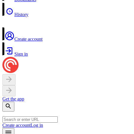
History
Create account
Sign in
Get the app
Create account
Log in