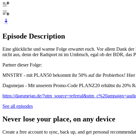
Episode Description
Eine glückliche und warme Folge erwartet euch. Vor allem Dank der 
nicht aus, denn der Radsport ist im Umbruch, egal ob der BDR, das Pe
Partner dieser Folge:
MNSTRY - mit PLAN50 bekommt ihr 50% auf die Probierbox! Hier g
Dagsmejan - Mit unserem Promo-Code PLANZ20 erhältst du 20% Rab
https://dagsmejan.de/?utm_source=referral&utm_c%20ampaign=aud
See all episodes
Never lose your place, on any device
Create a free account to sync, back up, and get personal recommendat