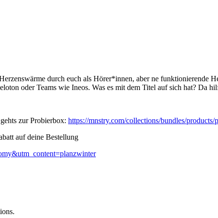
Herzenswärme durch euch als Hörer*innen, aber ne funktionierende He
loton oder Teams wie Ineos. Was es mit dem Titel auf sich hat? Da hilf
ehts zur Probierbox:
https://mnstry.com/collections/bundles/products/
att auf deine Bestellung
iomy&utm_content=planzwinter
ions.