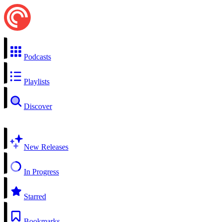
Podcasts
Playlists
Discover
New Releases
In Progress
Starred
Bookmarks