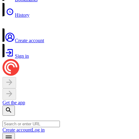
History
Create account
Sign in
Get the app
Create account
Log in