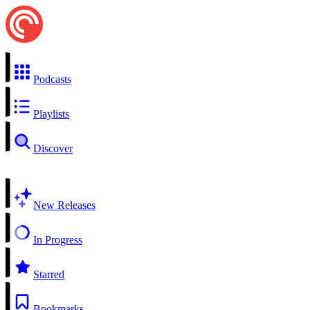
Podcasts
Playlists
Discover
New Releases
In Progress
Starred
Bookmarks