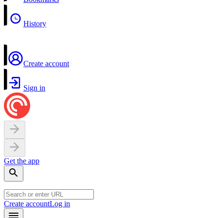
History
Create account
Sign in
Get the app
Create account
Log in