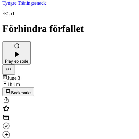
Tyngre Träningssnack
·
E551
Förhindra förfallet
Play episode
June 3
1h 1m
Bookmarks