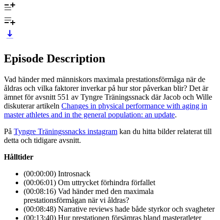
Episode Description
Vad händer med människors maximala prestationsförmåga när de
åldras och vilka faktorer inverkar på hur stor påverkan blir? Det är
ämnet för avsnitt 551 av Tyngre Träningssnack där Jacob och Wille
diskuterar artikeln
Changes in physical performance with aging in
master athletes and in the general population: an update
.
På
Tyngre Träningssnacks instagram
kan du hitta bilder relaterat till
detta och tidigare avsnitt.
Hålltider
(00:00:00) Introsnack
(00:06:01) Om uttrycket förhindra förfallet
(00:08:16) Vad händer med den maximala
prestationsförmågan när vi åldras?
(00:08:48) Narrative reviews hade både styrkor och svagheter
(00:13:40) Hur prestationen försämras bland masteratleter