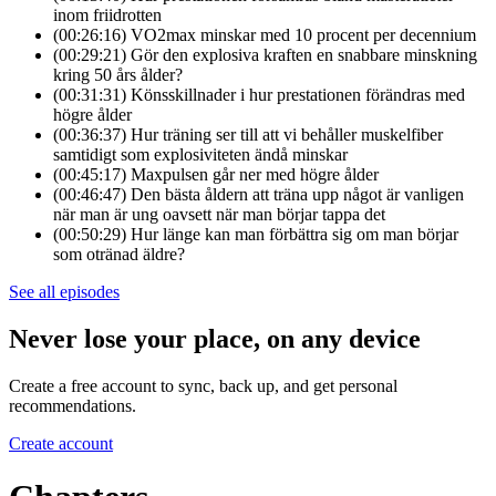
inom friidrotten
(00:26:16) VO2max minskar med 10 procent per decennium
(00:29:21) Gör den explosiva kraften en snabbare minskning
kring 50 års ålder?
(00:31:31) Könsskillnader i hur prestationen förändras med
högre ålder
(00:36:37) Hur träning ser till att vi behåller muskelfiber
samtidigt som explosiviteten ändå minskar
(00:45:17) Maxpulsen går ner med högre ålder
(00:46:47) Den bästa åldern att träna upp något är vanligen
när man är ung oavsett när man börjar tappa det
(00:50:29) Hur länge kan man förbättra sig om man börjar
som otränad äldre?
See all episodes
Never lose your place, on any device
Create a free account to sync, back up, and get personal
recommendations.
Create account