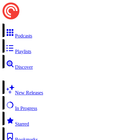
Podcasts
Playlists
Discover
New Releases
In Progress
Starred
Bookmarks