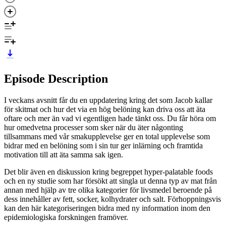
Episode Description
I veckans avsnitt får du en uppdatering kring det som Jacob kallar
för skitmat och hur det via en hög belöning kan driva oss att äta
oftare och mer än vad vi egentligen hade tänkt oss. Du får höra om
hur omedvetna processer som sker när du äter någonting
tillsammans med vår smakupplevelse ger en total upplevelse som
bidrar med en belöning som i sin tur ger inlärning och framtida
motivation till att äta samma sak igen.
Det blir även en diskussion kring begreppet hyper-palatable foods
och en ny studie som har försökt att singla ut denna typ av mat från
annan med hjälp av tre olika kategorier för livsmedel beroende på
dess innehåller av fett, socker, kolhydrater och salt. Förhoppningsvis
kan den här kategoriseringen bidra med ny information inom den
epidemiologiska forskningen framöver.