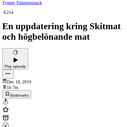
Tyngre Träningssnack
·
E214
En uppdatering kring Skitmat
och högbelönande mat
Play episode
Dec 18, 2019
1h 7m
Bookmarks