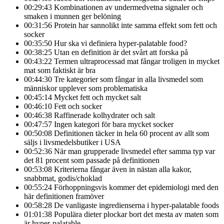
00:29:43 Kombinationen av undermedvetna signaler och
smaken i munnen ger belöning
00:31:56 Protein har sannolikt inte samma effekt som fett och
socker
00:35:50 Hur ska vi definiera hyper-palatable food?
00:38:25 Utan en definition är det svårt att forska på
00:43:22 Termen ultraprocessad mat fångar troligen in mycket
mat som faktiskt är bra
00:44:30 Tre kategorier som fångar in alla livsmedel som
människor upplever som problematiska
00:45:14 Mycket fett och mycket salt
00:46:10 Fett och socker
00:46:38 Raffinerade kolhydrater och salt
00:47:57 Ingen kategori för bara mycket socker
00:50:08 Definitionen täcker in hela 60 procent av allt som
säljs i livsmedelsbutiker i USA
00:52:36 När man grupperade livsmedel efter samma typ var
det 81 procent som passade på definitionen
00:53:08 Kriterierna fångar även in nästan alla kakor,
snabbmat, godis/choklad
00:55:24 Förhoppningsvis kommer det epidemiologi med den
här definitionen framöver
00:58:28 De vanligaste ingredienserna i hyper-palatable foods
01:01:38 Populära dieter plockar bort det mesta av maten som
är hyper-palatable