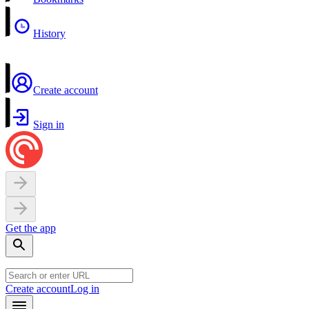
History
Create account
Sign in
Get the app
Create account
Log in