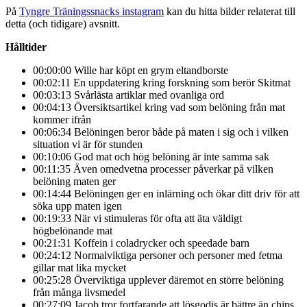
På
Tyngre Träningssnacks instagram
kan du hitta bilder relaterat till
detta (och tidigare) avsnitt.
Hålltider
00:00:00 Wille har köpt en grym eltandborste
00:02:11 En uppdatering kring forskning som berör Skitmat
00:03:13 Svårlästa artiklar med ovanliga ord
00:04:13 Översiktsartikel kring vad som belöning från mat
kommer ifrån
00:06:34 Belöningen beror både på maten i sig och i vilken
situation vi är för stunden
00:10:06 God mat och hög belöning är inte samma sak
00:11:35 Även omedvetna processer påverkar på vilken
belöning maten ger
00:14:44 Belöningen ger en inlärning och ökar ditt driv för att
söka upp maten igen
00:19:33 När vi stimuleras för ofta att äta väldigt
högbelönande mat
00:21:31 Koffein i coladrycker och speedade barn
00:24:12 Normalviktiga personer och personer med fetma
gillar mat lika mycket
00:25:28 Överviktiga upplever däremot en större belöning
från många livsmedel
00:27:09 Jacob tror fortfarande att lösgodis är bättre än chips