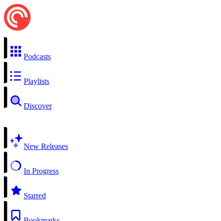
Podcasts
Playlists
Discover
New Releases
In Progress
Starred
Bookmarks