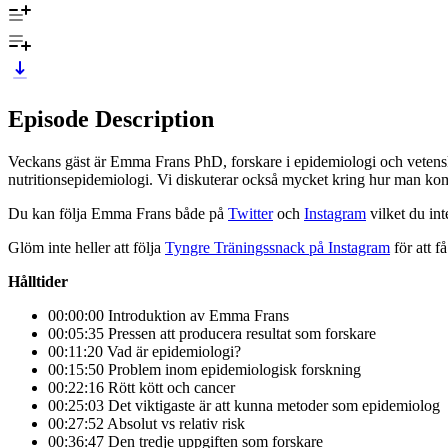
Episode Description
Veckans gäst är Emma Frans PhD, forskare i epidemiologi och veten
nutritionsepidemiologi. Vi diskuterar också mycket kring hur man kommu
Du kan följa Emma Frans både på
Twitter
och
Instagram
vilket du int
Glöm inte heller att följa
Tyngre Träningssnack på Instagram
för att f
Hålltider
00:00:00 Introduktion av Emma Frans
00:05:35 Pressen att producera resultat som forskare
00:11:20 Vad är epidemiologi?
00:15:50 Problem inom epidemiologisk forskning
00:22:16 Rött kött och cancer
00:25:03 Det viktigaste är att kunna metoder som epidemiolog
00:27:52 Absolut vs relativ risk
00:36:47 Den tredje uppgiften som forskare