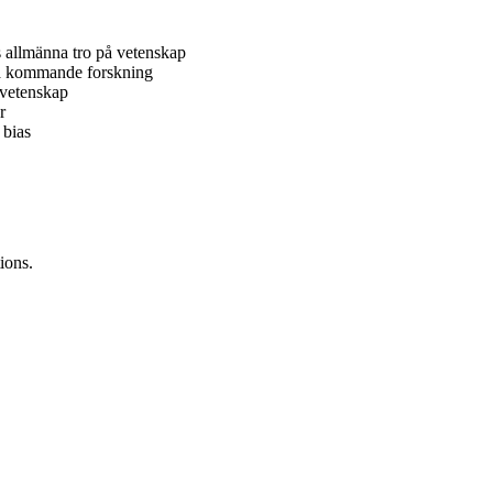
s allmänna tro på vetenskap
töra kommande forskning
v vetenskap
r
 bias
ions.