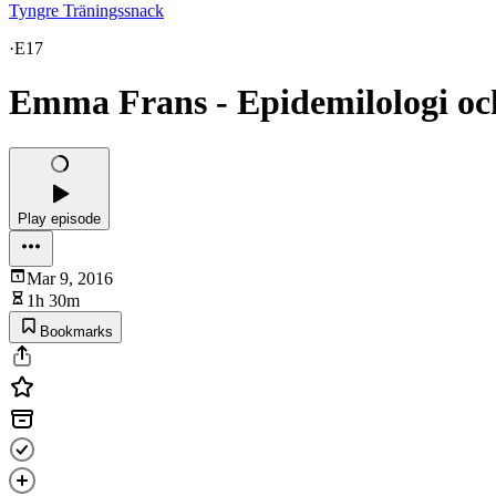
Tyngre Träningssnack
·
E17
Emma Frans - Epidemilologi oc
Play episode
Mar 9, 2016
1h 30m
Bookmarks