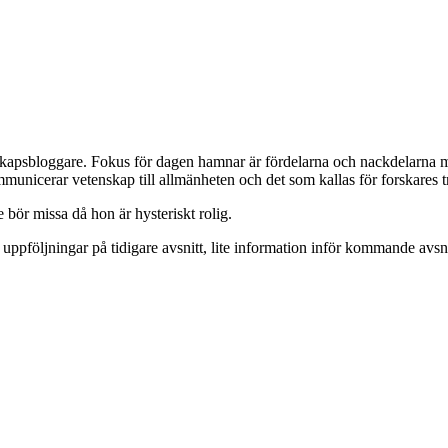
skapsbloggare. Fokus för dagen hamnar är fördelarna och nackdelarna
nicerar vetenskap till allmänheten och det som kallas för forskares tre
e bör missa då hon är hysteriskt rolig.
å uppföljningar på tidigare avsnitt, lite information inför kommande avsnitt