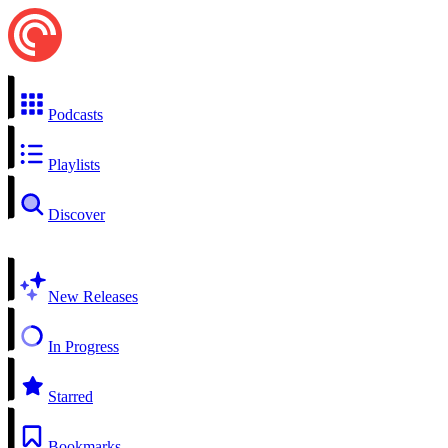
Podcasts
Playlists
Discover
New Releases
In Progress
Starred
Bookmarks