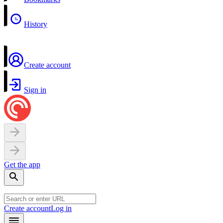
History
Create account
Sign in
Get the app
Create account
Log in