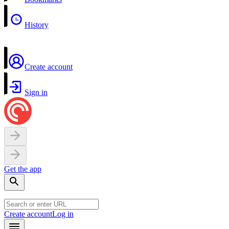
History
Create account
Sign in
Get the app
Create account
Log in