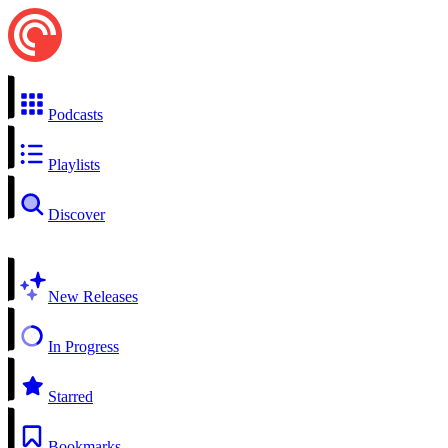
Podcasts
Playlists
Discover
New Releases
In Progress
Starred
Bookmarks