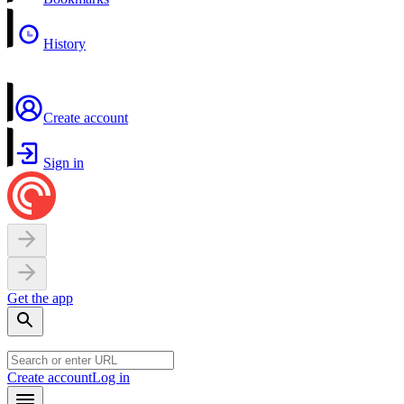
History
Create account
Sign in
Get the app
Create account
Log in