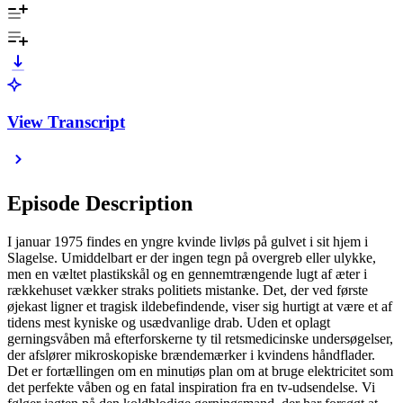
View Transcript
Episode Description
I januar 1975 findes en yngre kvinde livløs på gulvet i sit hjem i
Slagelse. Umiddelbart er der ingen tegn på overgreb eller ulykke,
men en væltet plastikskål og en gennemtrængende lugt af æter i
rækkehuset vækker straks politiets mistanke. Det, der ved første
øjekast ligner et tragisk ildebefindende, viser sig hurtigt at være et af
tidens mest kyniske og usædvanlige drab. Uden et oplagt
gerningsvåben må efterforskerne ty til retsmedicinske undersøgelser,
der afslører mikroskopiske brændemærker i kvindens håndflader.
Det er fortællingen om en minutiøs plan om at bruge elektricitet som
det perfekte våben og en fatal inspiration fra en tv-udsendelse. Vi