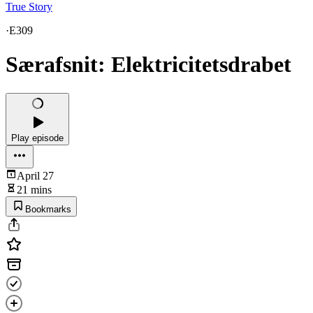
True Story
·
E309
Særafsnit: Elektricitetsdrabet
Play episode
April 27
21 mins
Bookmarks