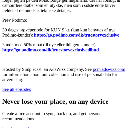
følger jagten på den koldblodige gerningsmand, der har forsøgt at
camouflere drabet som en ulykke, men som i sidste ende bliver
fældet af de mindste, tekniske detaljer.
Prøv Podimo:
30 dages prøveperiode for KUN 9 kr. (kan kun benyttes af nye
Podimo-kunder):
https://go.podimo.com/dk/truestoryexclusive
3 mdr. med 50% rabat (til nye eller tidligere kunder):
https://go.podimo.com/dk/truestoryexclusivetilbud
Hosted by Simplecast, an AdsWizz company. See
pcm.adswizz.com
for information about our collection and use of personal data for
advertising.
See all episodes
Never lose your place, on any device
Create a free account to sync, back up, and get personal
recommendations.