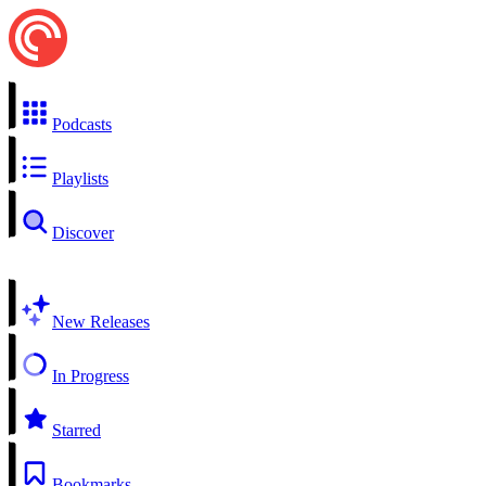
Podcasts
Playlists
Discover
New Releases
In Progress
Starred
Bookmarks