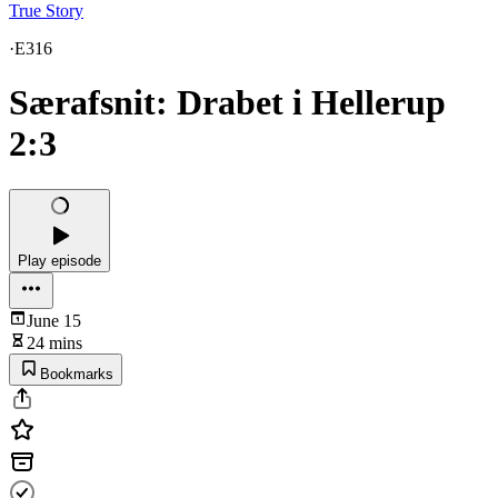
True Story
·
E316
Særafsnit: Drabet i Hellerup
2:3
Play episode
June 15
24 mins
Bookmarks