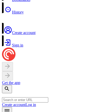
History
Create account
Sign in
Get the app
Create account
Log in