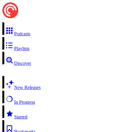
Podcasts
Playlists
Discover
New Releases
In Progress
Starred
Bookmarks