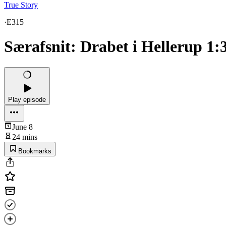
True Story
·
E315
Særafsnit: Drabet i Hellerup 1:
Play episode
June 8
24 mins
Bookmarks