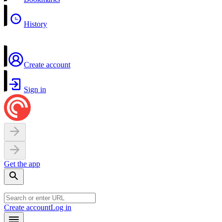
History
Create account
Sign in
Get the app
Create account
Log in