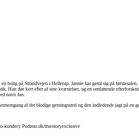
 en bolig på Strandvejen i Hellerup. Jannie har gemt sig på førstesalen,
stik. Han dør kort efter af sine kvæstelser, og en omfattende efterforsk
ved navn Jan.
ske gennemgang af det blodige gerningssted og den indledende jagt på en 
o-kunder): Podimo.dk/truestoryexclusive