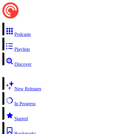
Podcasts
Playlists
Discover
New Releases
In Progress
Starred
Bookmarks