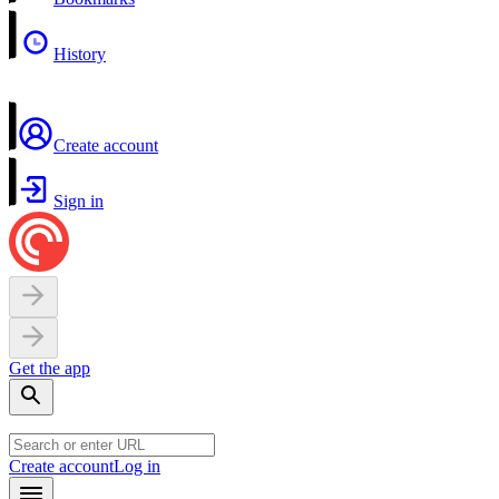
History
Create account
Sign in
Get the app
Create account
Log in