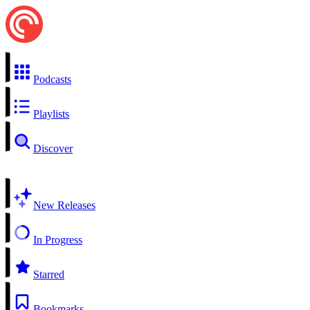
Podcasts
Playlists
Discover
New Releases
In Progress
Starred
Bookmarks