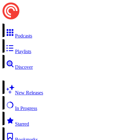
Podcasts
Playlists
Discover
New Releases
In Progress
Starred
Bookmarks