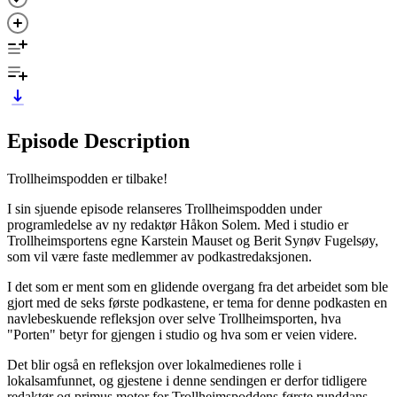
Episode Description
Trollheimspodden er tilbake!
I sin sjuende episode relanseres Trollheimspodden under
programledelse av ny redaktør Håkon Solem. Med i studio er
Trollheimsportens egne Karstein Mauset og Berit Synøv Fugelsøy,
som vil være faste medlemmer av podkastredaksjonen.
I det som er ment som en glidende overgang fra det arbeidet som ble
gjort med de seks første podkastene, er tema for denne podkasten en
navlebeskuende refleksjon over selve Trollheimsporten, hva
"Porten" betyr for gjengen i studio og hva som er veien videre.
Det blir også en refleksjon over lokalmedienes rolle i
lokalsamfunnet, og gjestene i denne sendingen er derfor tidligere
redaktør og primus motor for Trollheimspoddens første runddans,