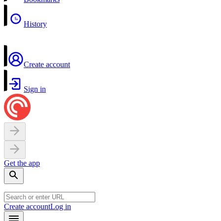
History
Create account
Sign in
Get the app
Create account
Log in