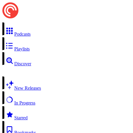
Podcasts
Playlists
Discover
New Releases
In Progress
Starred
Bookmarks