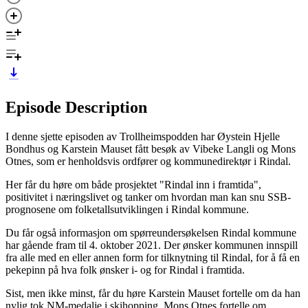
Episode Description
I denne sjette episoden av Trollheimspodden har Øystein Hjelle
Bondhus og Karstein Mauset fått besøk av Vibeke Langli og Mons
Otnes, som er henholdsvis ordfører og kommunedirektør i Rindal.
Her får du høre om både prosjektet "Rindal inn i framtida",
positivitet i næringslivet og tanker om hvordan man kan snu SSB-
prognosene om folketallsutviklingen i Rindal kommune.
Du får også informasjon om spørreundersøkelsen Rindal kommune
har gående fram til 4. oktober 2021. Der ønsker kommunen innspill
fra alle med en eller annen form for tilknytning til Rindal, for å få en
pekepinn på hva folk ønsker i- og for Rindal i framtida.
Sist, men ikke minst, får du høre Karstein Mauset fortelle om da han
nylig tok NM-medalje i skihopping, Mons Otnes fortelle om