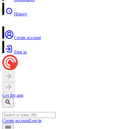
History
Create account
Sign in
Get the app
Create account
Log in