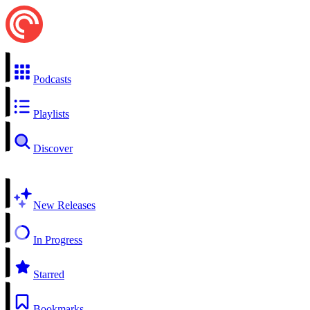
Podcasts
Playlists
Discover
New Releases
In Progress
Starred
Bookmarks