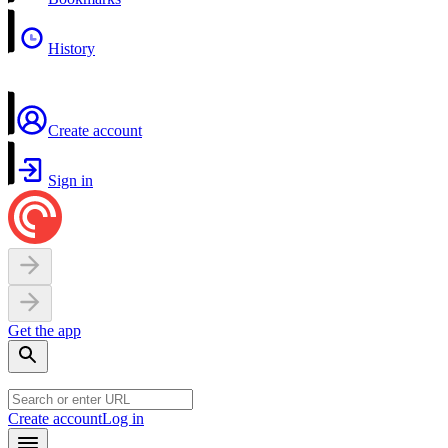
History
Create account
Sign in
Get the app
Create account
Log in