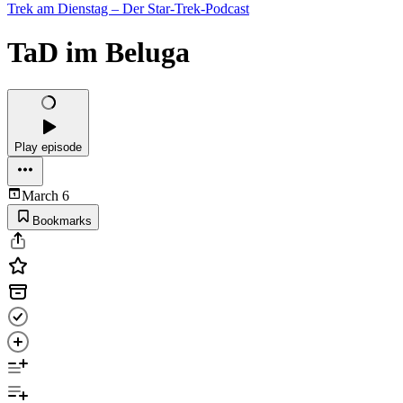
Trek am Dienstag – Der Star-Trek-Podcast
TaD im Beluga
Play episode
March 6
Bookmarks