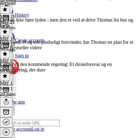
det godt
History
May 21
Du kan ikke høre lyden - men den er ved at drive Thomas fra hus og
May 21
hjem
31 mins
May 15
Create account
Hvis vand, el og tele pludseligt forsvinder, har Thomas en plan for at
May 15
køre Bestseller videre
20 mins
Sign in
May 8
Lektier til den kommende regering: Et droneforsvar og en
May 8
elektrificering, der duer
23 mins
May 1
May 1
29 mins
Get the app
Create account
Log in