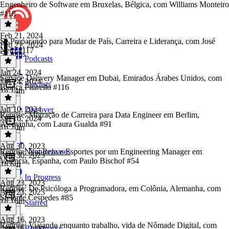
Engenheiro de Software em Bruxelas, Bélgica, com Williams Monteiro
#118
Feb 21, 2024
Se Preparando para Mudar de País, Carreira e Liderança, com José
Feb 21, 2024
Neto #117
52 mins
Podcasts
Jan 24, 2024
Service Delivery Manager em Dubai, Emirados Árabes Unidos, com
Jan 24, 2024
Playlists
Bianca Pitarello #116
1h 14m
Jan 10, 2024
Discover
Reprise: Migração de Carreira para Data Engineer em Berlim,
Jan 10, 2024
Alemanha, com Laura Gualda #91
1h 20m
Aug 30, 2023
Reprise: Natureza e Esportes por um Engineering Manager em
New Releases
Aug 30, 2023
Valência, Espanha, com Paulo Bischof #54
1h 6m
In Progress
Aug 23, 2023
Reprise: De Psicóloga a Programadora, em Colônia, Alemanha, com
Aug 23, 2023
Stefanie Cespedes #85
1h 16m
Starred
Aug 16, 2023
Reprise: Viajando enquanto trabalho, vida de Nômade Digital, com
Bookmarks
Aug 16, 2023