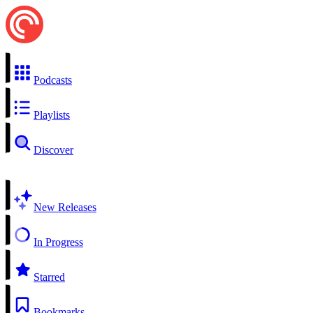
Podcasts
Playlists
Discover
New Releases
In Progress
Starred
Bookmarks