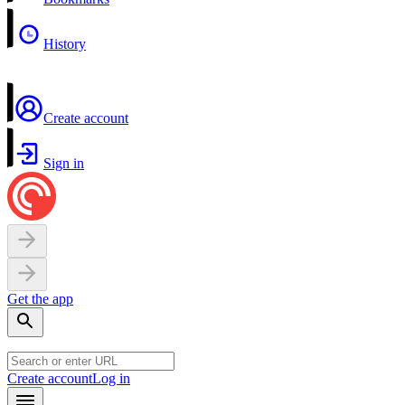
History
Create account
Sign in
Get the app
Create account
Log in