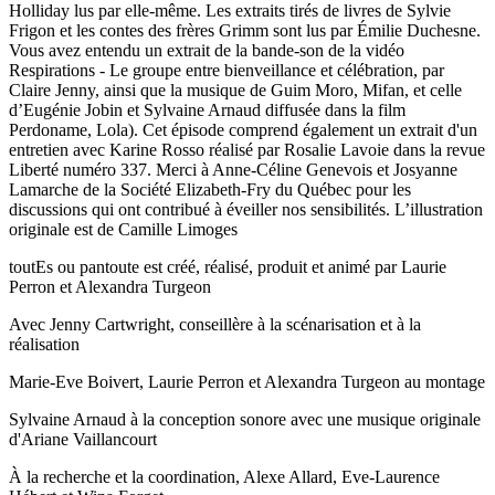
Holliday lus par elle-même. Les extraits tirés de livres de Sylvie
Frigon et les contes des frères Grimm sont lus par Émilie Duchesne.
Vous avez entendu un extrait de la bande-son de la vidéo
Respirations - Le groupe entre bienveillance et célébration, par
Claire Jenny, ainsi que la musique de Guim Moro, Mifan, et celle
d’Eugénie Jobin et Sylvaine Arnaud diffusée dans la film
Perdoname, Lola). Cet épisode comprend également un extrait d'un
entretien avec Karine Rosso réalisé par Rosalie Lavoie dans la revue
Liberté numéro 337. Merci à Anne-Céline Genevois et Josyanne
Lamarche de la Société Elizabeth-Fry du Québec pour les
discussions qui ont contribué à éveiller nos sensibilités. L’illustration
originale est de Camille Limoges
toutEs ou pantoute est créé, réalisé, produit et animé par Laurie
Perron et Alexandra Turgeon
Avec Jenny Cartwright, conseillère à la scénarisation et à la
réalisation
Marie-Eve Boivert, Laurie Perron et Alexandra Turgeon au montage
Sylvaine Arnaud à la conception sonore avec une musique originale
d'Ariane Vaillancourt
À la recherche et la coordination, Alexe Allard, Eve-Laurence