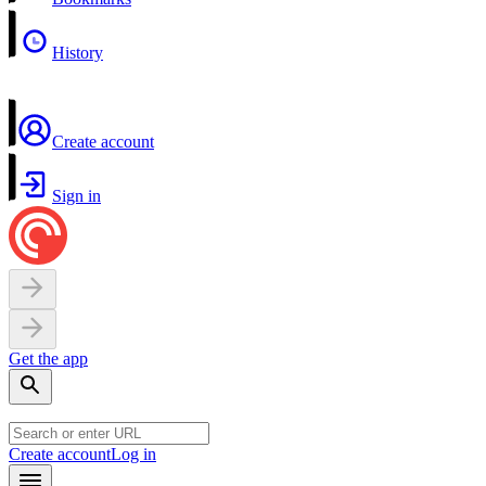
History
Create account
Sign in
Get the app
Create account
Log in