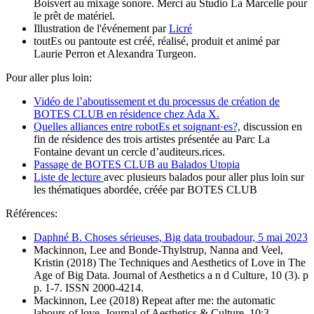
Boisvert au mixage sonore. Merci au Studio La Marcelle pour
le prêt de matériel.
Illustration de l'événement par
Licré
toutEs ou pantoute est créé, réalisé, produit et animé par
Laurie Perron et Alexandra Turgeon.
Pour aller plus loin:
Vidéo de l’aboutissement et du processus de création de
BOTES CLUB en résidence chez Ada X.
Quelles alliances entre robotEs et soignant·es?,
discussion en
fin de résidence des trois artistes présentée au Parc La
Fontaine devant un cercle d’auditeurs.rices.
Passage de BOTES CLUB au Balados Utopia
Liste de lecture
avec plusieurs balados pour aller plus loin sur
les thématiques abordée, créée par BOTES CLUB
Références:
Daphné B. Choses sérieuses, Big data troubadour, 5 mai 2023
Mackinnon, Lee and Bonde-Thylstrup, Nanna and Veel,
Kristin (2018) The Techniques and Aesthetics of Love in The
Age of Big Data. Journal of Aesthetics a n d Culture, 10 (3). p
p. 1-7. ISSN 2000-4214.
Mackinnon, Lee (2018) Repeat after me: the automatic
labours of love, Journal of Aesthetics & Culture, 10:3,