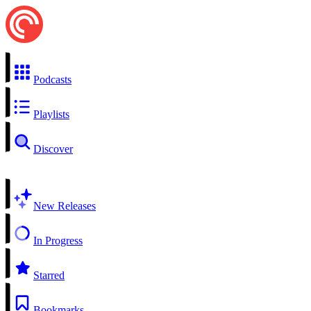
Podcasts
Playlists
Discover
New Releases
In Progress
Starred
Bookmarks