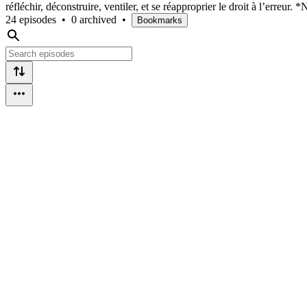
réfléchir, déconstruire, ventiler, et se réapproprier le droit à l’erreu
24 episodes
•
0 archived
•
Bookmarks