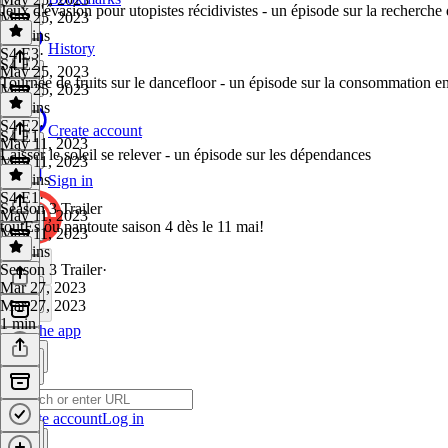
Jeux d'évasion pour utopistes récidivistes - un épisode sur la recherche 
May 25, 2023
53 mins
History
S4 E3
·
S4 E2
May 25, 2023
Tournée de fruits sur le dancefloor - un épisode sur la consommation en m
May 25, 2023
54 mins
S4 E2
·
Create account
S4 E1
May 11, 2023
Laisser le soleil se relever - un épisode sur les dépendances
May 11, 2023
49 mins
Sign in
S4 E1
·
Season 3 Trailer
May 11, 2023
toutEs ou pantoute saison 4 dès le 11 mai!
May 11, 2023
53 mins
Season 3 Trailer
·
Mar 27, 2023
Mar 27, 2023
1 min
Get the app
Create account
Log in