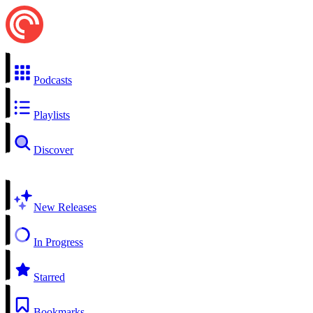
Podcasts
Playlists
Discover
New Releases
In Progress
Starred
Bookmarks