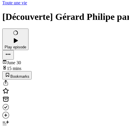
Toute une vie
[Découverte] Gérard Philipe par
Play episode
June 30
15 mins
Bookmarks