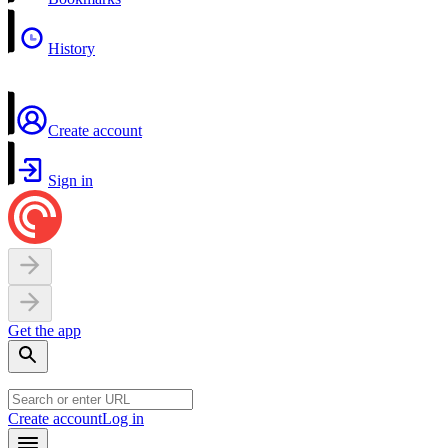
History
Create account
Sign in
Get the app
Create account
Log in