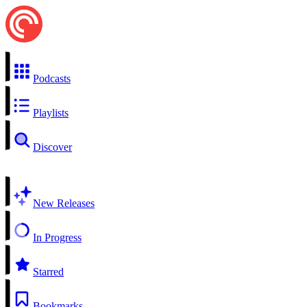
Podcasts
Playlists
Discover
New Releases
In Progress
Starred
Bookmarks