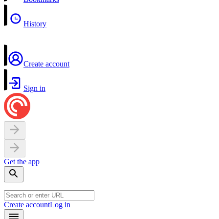
History
Create account
Sign in
Get the app
Create account
Log in