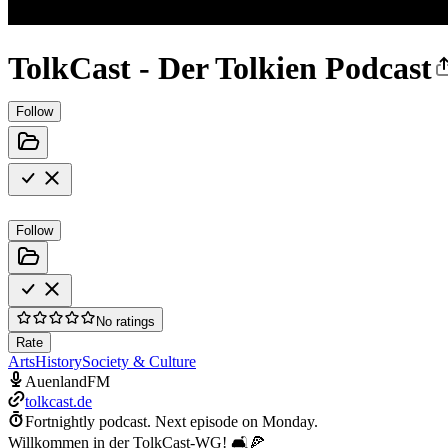
TolkCast - Der Tolkien Podcast
Follow
Follow
No ratings
Rate
Arts
History
Society & Culture
AuenlandFM
tolkcast.de
Fortnightly podcast.
Next episode on
Monday
.
Willkommen in der TolkCast-WG! 🛋️🍕