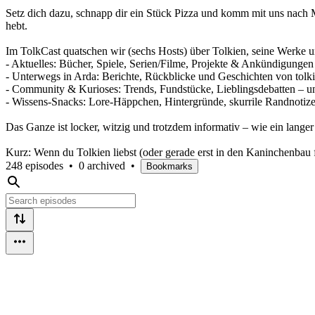
Setz dich dazu, schnapp dir ein Stück Pizza und komm mit uns nach M
hebt.
Im TolkCast quatschen wir (sechs Hosts) über Tolkien, seine Werke
- Aktuelles: Bücher, Spiele, Serien/Filme, Projekte & Ankündigungen
- Unterwegs in Arda: Berichte, Rückblicke und Geschichten von tolk
- Community & Kurioses: Trends, Fundstücke, Lieblingsdebatten – und
- Wissens-Snacks: Lore-Häppchen, Hintergründe, skurrile Randnotiz
Das Ganze ist locker, witzig und trotzdem informativ – wie ein lan
Kurz: Wenn du Tolkien liebst (oder gerade erst in den Kaninchenbau fäl
248 episodes
•
0 archived
•
Bookmarks