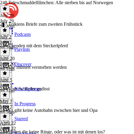
248 Teleschmuddelfilmchen: Alle sterben bis auf Norwegen
July 29
July 29
247 Tolkiens Briefe zum zweiten Frühstück
1h 40m
Podcasts
July 2
July 2
246 Theoden mit dem Steckerlpferd
2h 29m
Playlists
June 20
June 20
Discover
245 Die müssen verstorben werden
2h 37m
June 5
June 5
244 Vom Schöpfer gedisst
New Releases
2h 31m
May 7
In Progress
May 7
243 Es gibt keine Autobahn zwischen hier und Opa
1h 26m
Starred
April 22
April 22
242 Hatten die keine Ringe, oder was ist mit denen los?
Bookmarks
2h 5m