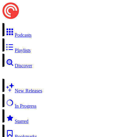
Podcasts
Playlists
Discover
New Releases
In Progress
Starred
Bookmarks