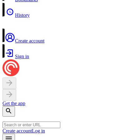
History
Create account
Sign in
Get the app
Create account
Log in