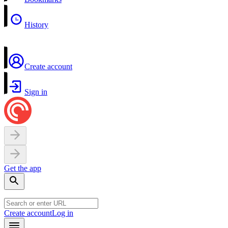
History
Create account
Sign in
Get the app
Create account
Log in