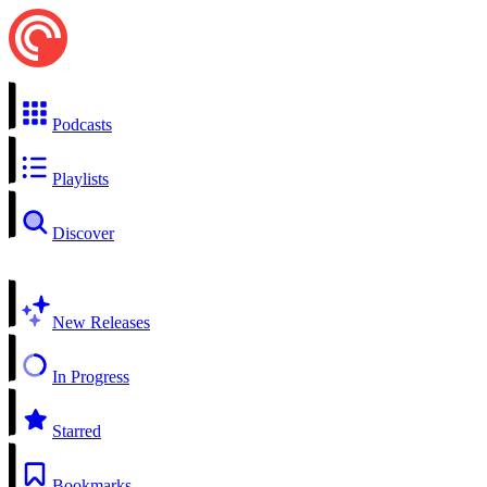
Podcasts
Playlists
Discover
New Releases
In Progress
Starred
Bookmarks