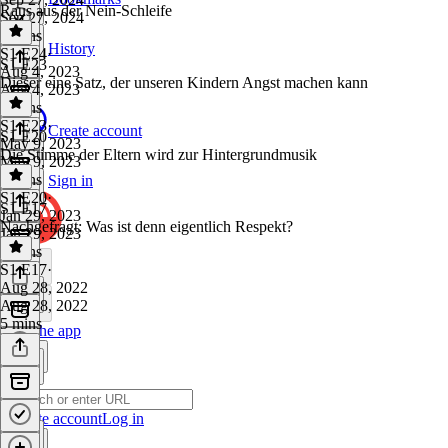
Raus aus der Nein-Schleife
Sep 27, 2024
3 mins
History
S1 E24
·
S1 E23
Aug 4, 2023
Dieser eine Satz, der unseren Kindern Angst machen kann
Aug 4, 2023
4 mins
S1 E23
·
Create account
S1 E20
May 9, 2023
Die Stimme der Eltern wird zur Hintergrundmusik
May 9, 2023
4 mins
Sign in
S1 E20
·
S1 E17
Jan 29, 2023
Nachgefragt: Was ist denn eigentlich Respekt?
Jan 29, 2023
4 mins
S1 E17
·
Aug 28, 2022
Aug 28, 2022
5 mins
Get the app
Create account
Log in