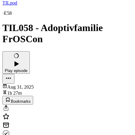
TILpod
·
E58
TIL058 - Adoptivfamilie
FrOSCon
Play episode
Aug 31, 2025
1h 27m
Bookmarks