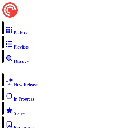
Podcasts
Playlists
Discover
New Releases
In Progress
Starred
Bookmarks