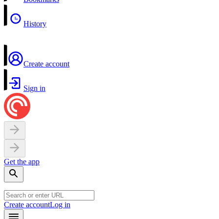
History
Create account
Sign in
Get the app
Create account
Log in