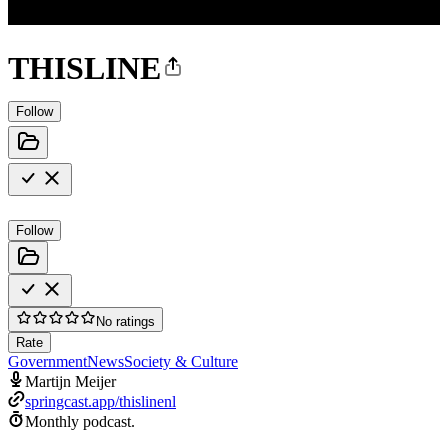
THISLINE
Follow
Follow
No ratings
Rate
Government
News
Society & Culture
Martijn Meijer
springcast.app/thislinenl
Monthly podcast.