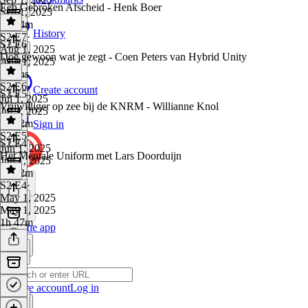
Een Gebroken Afscheid - Henk Boer
Sep 1, 2025
1h 24m
History
S2 E7
·
S2 E6
Aug 1, 2025
Doe gewoon wat je zegt - Coen Peters van Hybrid Unity
Aug 1, 2025
5 mins
S2 E6
·
Create account
S2 E5
Jul 1, 2025
Vrijwilliger op zee bij de KNRM - Willianne Knol
Jul 1, 2025
1h 52m
Sign in
S2 E5
·
S2 E4
Jun 1, 2025
Het Mentale Uniform met Lars Doorduijn
Jun 1, 2025
1h 12m
S2 E4
·
May 1, 2025
May 1, 2025
1h 47m
Get the app
Create account
Log in