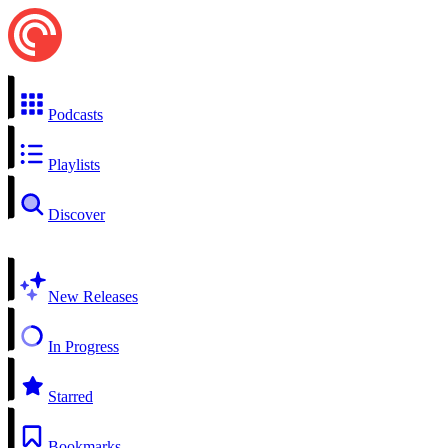
Podcasts
Playlists
Discover
New Releases
In Progress
Starred
Bookmarks