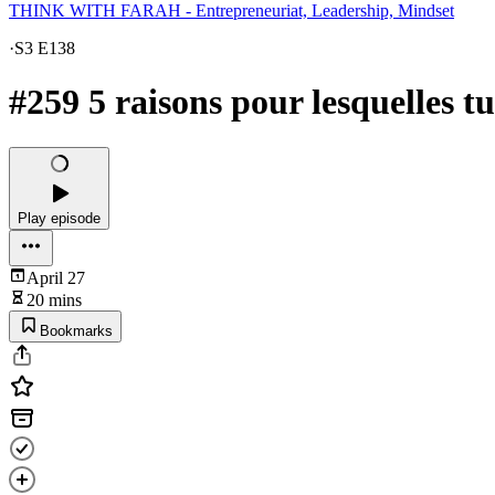
THINK WITH FARAH - Entrepreneuriat, Leadership, Mindset
·
S3 E138
#259 5 raisons pour lesquelles t
Play episode
April 27
20 mins
Bookmarks