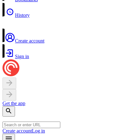
History
Create account
Sign in
Get the app
Create account
Log in