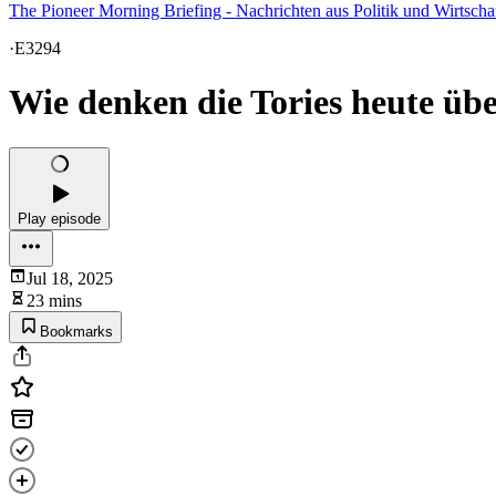
The Pioneer Morning Briefing - Nachrichten aus Politik und Wirtscha
·
E3294
Wie denken die Tories heute üb
Play episode
Jul 18, 2025
23 mins
Bookmarks