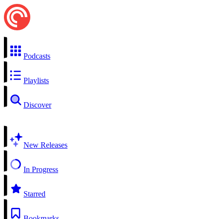
Podcasts
Playlists
Discover
New Releases
In Progress
Starred
Bookmarks