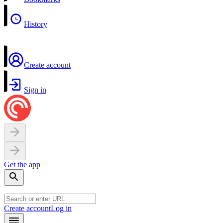
History
Create account
Sign in
Get the app
Create account
Log in