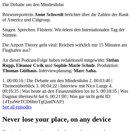
Die Debatte um den Mindestlohn
Börsenreporterin
Anne Schwedt
berichtet über die Zahlen der Bank
of America und Citigroup.
Singen. Sprechen. Flüstern: Wir feiern den Internationalen Tag der
Stimme.
Die Airport Theory geht viral: Reichen wirklich nur 15 Minuten am
Flughafen aus?
An dieser Podcast-Folge haben redaktionell mitgewirkt:
Stefan
Rupp, Eleanor Cwik u
nd
Sophie-Marie Schulz
.
Produktion:
Thomas Güthaus.
Interviewplanung:
Marc Saha.
1. 00:00:16 | Die Debatte um den Mindestlohn 2. 00:03:40 |
Themenüberblick 3. 00:04:22 | Interview mit Nico Lange 4.
00:16:35 | Was heute an den Finanzmärkten los ist 5. 00:18:35 | Was
Dagmar überrascht hat 6. 00:21:00 | Was gar nicht geht ID:
{4TyaWeTCD6btoTgQaidNAP}
See all episodes
Never lose your place, on any device