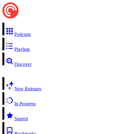
Podcasts
Playlists
Discover
New Releases
In Progress
Starred
Bookmarks