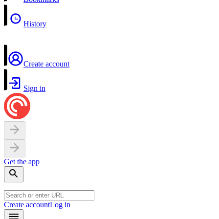
History
Create account
Sign in
Get the app
Create account
Log in