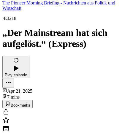
The Pioneer Morning Briefing - Nachrichten aus Politik und
Wirtschaft
·
E3218
„Der Mainstream hat sich
aufgelöst.“ (Express)
Play episode
Apr 21, 2025
7 mins
Bookmarks