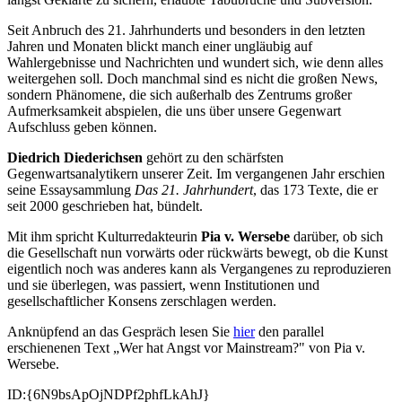
Seit Anbruch des 21. Jahrhunderts und besonders in den letzten
Jahren und Monaten blickt manch einer ungläubig auf
Wahlergebnisse und Nachrichten und wundert sich, wie denn alles
weitergehen soll. Doch manchmal sind es nicht die großen News,
sondern Phänomene, die sich außerhalb des Zentrums großer
Aufmerksamkeit abspielen, die uns über unsere Gegenwart
Aufschluss geben können.
Diedrich Diederichsen
gehört zu den schärfsten
Gegenwartsanalytikern unserer Zeit. Im vergangenen Jahr erschien
seine Essaysammlung
Das 21. Jahrhundert
, das 173 Texte, die er
seit 2000 geschrieben hat, bündelt.
Mit ihm spricht Kulturredakteurin
Pia v. Wersebe
darüber, ob sich
die Gesellschaft nun vorwärts oder rückwärts bewegt, ob die Kunst
eigentlich noch was anderes kann als Vergangenes zu reproduzieren
und sie überlegen, was passiert, wenn Institutionen und
gesellschaftlicher Konsens zerschlagen werden.
Anknüpfend an das Gespräch lesen Sie
hier
den parallel
erschienenen Text „Wer hat Angst vor Mainstream?" von Pia v.
Wersebe.
ID:{6N9bsApOjNDPf2phfLkAhJ}