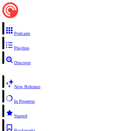
Podcasts
Playlists
Discover
New Releases
In Progress
Starred
Bookmarks