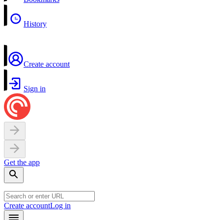
History
Create account
Sign in
Get the app
Create account
Log in