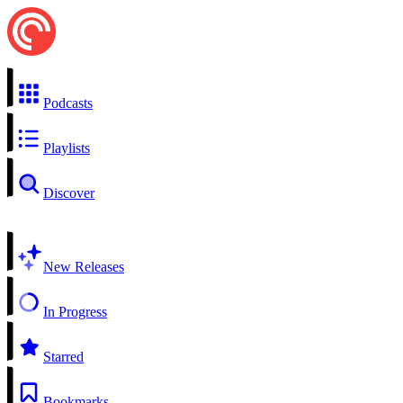
Podcasts
Playlists
Discover
New Releases
In Progress
Starred
Bookmarks