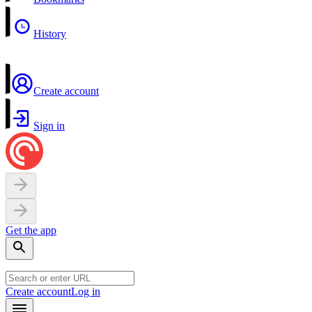
History
Create account
Sign in
Get the app
Create account
Log in