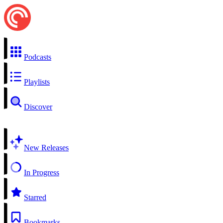
Podcasts
Playlists
Discover
New Releases
In Progress
Starred
Bookmarks