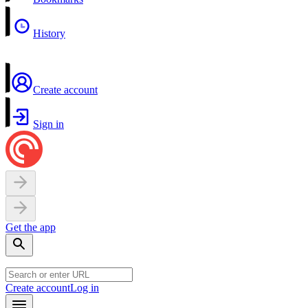
History
Create account
Sign in
Get the app
Create account
Log in