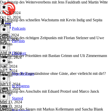
Das Prinzip des Weitervererbens mit Jens Fauldrath und Martin Witte
Oct 23, 2024
Oct 23, 2024
Das Prinzip des schnellen Wachstums mit Kevin Indig und Sepita
40 mins
Ansari
Podcasts
Sep 8, 2024
Das Prinzip des richtigen Zeitpunkts mit Florian Stelzner und Uwe
Sep 8, 2024
Playlists
Roll
42 mins
Aug 11, 2024
Discover
Das Prinzip der Prioritäten mit Bastian Grimm und Uli Zimmermann
Aug 11, 2024
50 mins
Jul 7, 2024
Jul 7, 2024
Das Prinzip der Zugeständnisse ohne Gäste, aber vielleicht mit dir!?
New Releases
49 mins
Jun 17, 2024
In Progress
Jun 17, 2024
Das Prinzip des Anschubs mit Eduard Protzel und Marco Janck
16 mins
Starred
May 13, 2024
May 13, 2024
Das Prinzip des Sieges mit Markus Kellermann und Sascha Blank
Bookmarks
49 mins