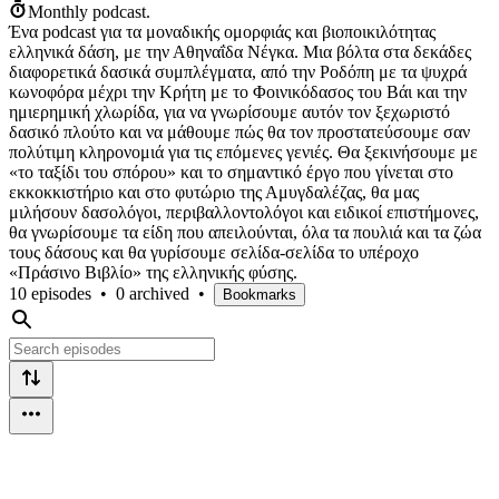
Monthly podcast.
Ένα podcast για τα μοναδικής ομορφιάς και βιοποικιλότητας
ελληνικά δάση, με την Αθηναΐδα Νέγκα. Μια βόλτα στα δεκάδες
διαφορετικά δασικά συμπλέγματα, από την Ροδόπη με τα ψυχρά
κωνοφόρα μέχρι την Κρήτη με το Φοινικόδασος του Bάι και την
ημιερημική χλωρίδα, για να γνωρίσουμε αυτόν τον ξεχωριστό
δασικό πλούτο και να μάθουμε πώς θα τον προστατεύσουμε σαν
πολύτιμη κληρονομιά για τις επόμενες γενιές. Θα ξεκινήσουμε με
«το ταξίδι του σπόρου» και το σημαντικό έργο που γίνεται στο
εκκοκκιστήριο και στο φυτώριο της Αμυγδαλέζας, θα μας
μιλήσουν δασολόγοι, περιβαλλοντολόγοι και ειδικοί επιστήμονες,
θα γνωρίσουμε τα είδη που απειλούνται, όλα τα πουλιά και τα ζώα
τους δάσους και θα γυρίσουμε σελίδα-σελίδα το υπέροχο
«Πράσινο Βιβλίο» της ελληνικής φύσης.
10 episodes
•
0 archived
•
Bookmarks