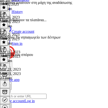
Τα drones μπαίνουν στη μάχη της αναδάσωσης
Jul 18, 2023
18 mins
History
E4
·
E3
Jun 26, 2023
Όταν πεθαίνουν τα πλατάνια...
Jun 26, 2023
17 mins
E3
·
Create account
E2
May 2, 2023
Φυτώριο: Το νηπιαγωγείο των δέντρων
May 2, 2023
21 mins
Sign in
E2
·
E1
Apr 11, 2023
Το ταξίδι του σπόρου
Apr 11, 2023
16 mins
E1
·
Mar 21, 2023
Mar 21, 2023
23 mins
Get the app
Create account
Log in