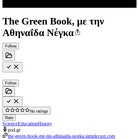
The Green Book, με την
Αθηναΐδα Νέγκα
Follow
Follow
No ratings
Rate
Science
Education
History
pod.gr
the-green-book-me-tin-athinaida-negka.simplecast.com