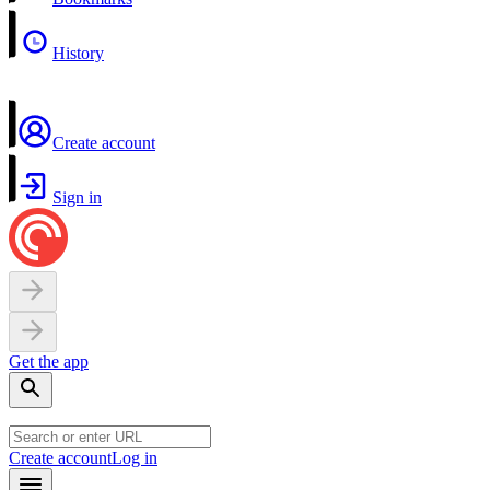
History
Create account
Sign in
Get the app
Create account
Log in