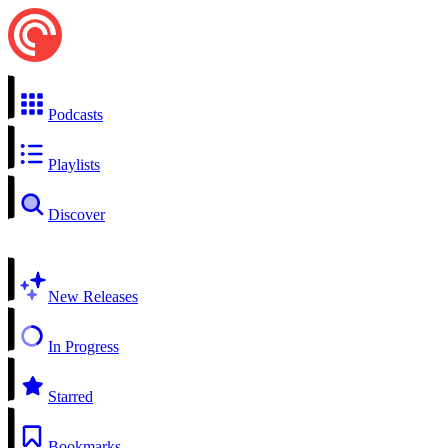
Podcasts
Playlists
Discover
New Releases
In Progress
Starred
Bookmarks