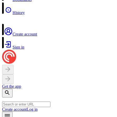
History
Create account
Sign in
Get the app
Create account
Log in