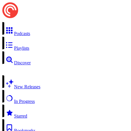
Podcasts
Playlists
Discover
New Releases
In Progress
Starred
Bookmarks