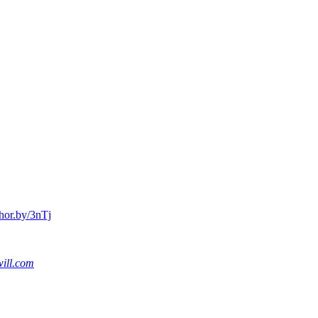
shor.by/3nTj
ill.com