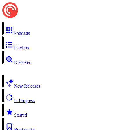
Podcasts
Playlists
Discover
New Releases
In Progress
Starred
Bookmarks