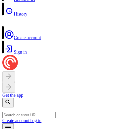
History
Create account
Sign in
Get the app
Create account
Log in