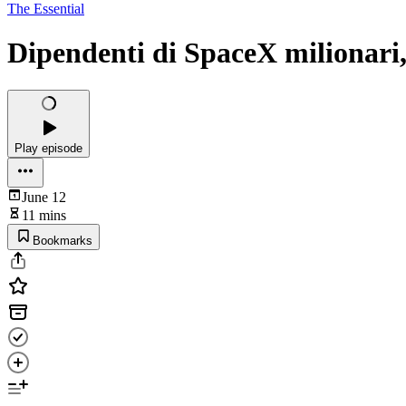
The Essential
Dipendenti di SpaceX milionari,
Play episode
June 12
11 mins
Bookmarks