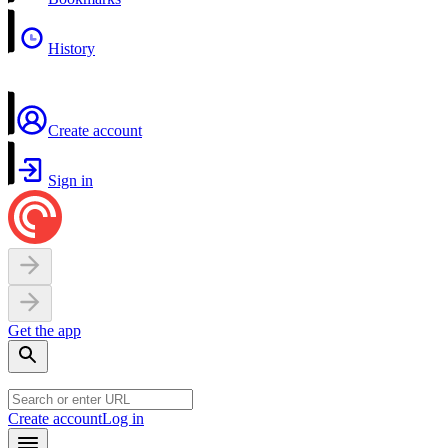
History
Create account
Sign in
Get the app
Create account
Log in