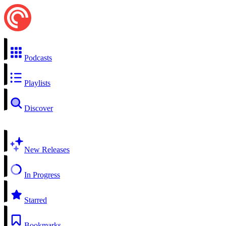
Podcasts
Playlists
Discover
New Releases
In Progress
Starred
Bookmarks