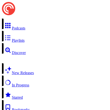
Podcasts
Playlists
Discover
New Releases
In Progress
Starred
Bookmarks