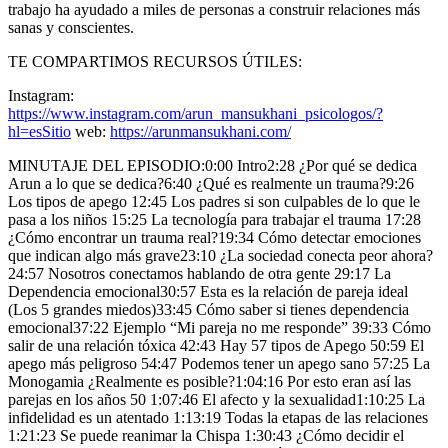
trabajo ha ayudado a miles de personas a construir relaciones más
sanas y conscientes.
TE COMPARTIMOS RECURSOS ÚTILES:
Instagram:
https://www.instagram.com/arun_mansukhani_psicologos/?
hl=esSitio
web:
https://arunmansukhani.com/
MINUTAJE DEL EPISODIO:0:00 Intro2:28 ¿Por qué se dedica
Arun a lo que se dedica?6:40 ¿Qué es realmente un trauma?9:26
Los tipos de apego 12:45 Los padres si son culpables de lo que le
pasa a los niños 15:25 La tecnología para trabajar el trauma 17:28
¿Cómo encontrar un trauma real?19:34 Cómo detectar emociones
que indican algo más grave23:10 ¿La sociedad conecta peor ahora?
24:57 Nosotros conectamos hablando de otra gente 29:17 La
Dependencia emocional30:57 Esta es la relación de pareja ideal
(Los 5 grandes miedos)33:45 Cómo saber si tienes dependencia
emocional37:22 Ejemplo “Mi pareja no me responde” 39:33 Cómo
salir de una relación tóxica 42:43 Hay 57 tipos de Apego 50:59 El
apego más peligroso 54:47 Podemos tener un apego sano 57:25 La
Monogamia ¿Realmente es posible?1:04:16 Por esto eran así las
parejas en los años 50 1:07:46 El afecto y la sexualidad1:10:25 La
infidelidad es un atentado 1:13:19 Todas la etapas de las relaciones
1:21:23 Se puede reanimar la Chispa 1:30:43 ¿Cómo decidir el