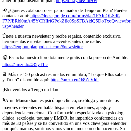
anterior para diseñar tu plan:
https://bit.ly/4e8lmHH
📢 ¿Quieres colaborar o ser patrocinador de Tengo un Plan? Puedes
contactar aquí:
https://docs.google.com/forms/d/e/1FAIpQLSdf-
F7PJERbl0mA45YCRIIriGPokZflc0SpSFBAidQ5DoTxoQ/viewfo
usp=header
Únete a nuestra newsletter y recibe regalos, contenido exclusivo,
herramientas e invitaciones a eventos antes que nadie.
https://tengounplanpodcast.com/#newsletter
🎧 Escucha nuestro libro totalmente gratis con la prueba de Audible:
https://amzn.to/435yTLc
📘 Más de 150 podcast resumidos en un libro, “Lo que Ellos saben
y Tú no” disponible aquí:
https://amzn.eu/d/8ZcVldi
¡Bienvenidos a Tengo un Plan!
🎙️Arun Mansukhani es psicólogo clínico, sexólogo y uno de los
mayores referentes en habla hispana en relaciones, apego y
dependencia emocional. Con formación especializada en psicología
clínica, sexología, trauma y EMDR, ha impartido conferencias en
más de 30 países y se ha convertido en una voz clave para entender
por qué amamos, sufrimos y nos vinculamos como lo hacemos. Su