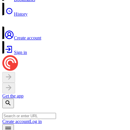
History
Create account
Sign in
Get the app
Create account
Log in