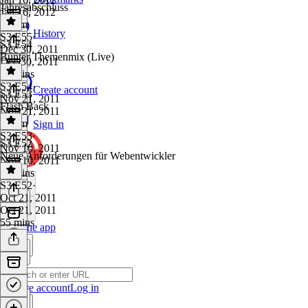
Jahresabschluss
Jan 16, 2012
1h 5m
History
S3 E55
·
S3 E54
Dec 30, 2011
Bunter Themenmix (Live)
Dec 30, 2011
51 mins
S3 E54
·
Create account
S3 E53
Nov 21, 2011
Flash Back
Nov 21, 2011
1h 1m
Sign in
S3 E53
·
S3 E52
Nov 10, 2011
Neue Anforderungen für Webentwickler
Nov 10, 2011
46 mins
S3 E52
·
Oct 21, 2011
Oct 21, 2011
55 mins
Get the app
Create account
Log in