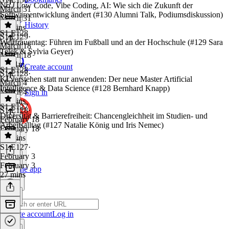
No / Low Code, Vibe Coding, AI: Wie sich die Zukunft der
March 31
Softwareentwicklung ändert (#130 Alumni Talk, Podiumsdiskussion)
March 31
History
18 mins
S1 E128
S1 E129
·
Weltfrauentag: Führen im Fußball und an der Hochschule (#129 Sara
March 18
Telek & Sylvia Geyer)
March 18
1h 31m
Create account
S1 E128
S1 E128
·
KI verstehen statt nur anwenden: Der neue Master Artificial
March 4
Intelligence & Data Science (#128 Bernhard Knapp)
March 4
Sign in
48 mins
S1 E127
S1 E128
·
Diversität & Barrierefreiheit: Chancengleichheit im Studien- und
February 18
Arbeitsalltag (#127 Natalie König und Iris Nemec)
February 18
16 mins
S1 E127
·
February 3
February 3
Get the app
27 mins
Create account
Log in