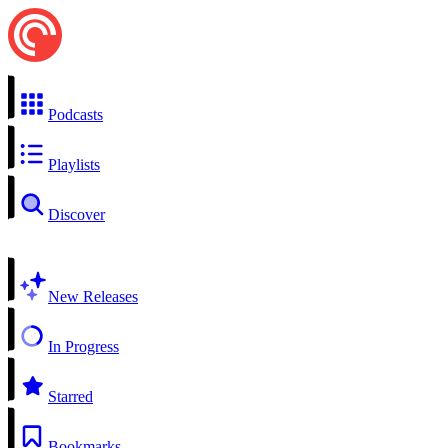
Podcasts
Playlists
Discover
New Releases
In Progress
Starred
Bookmarks