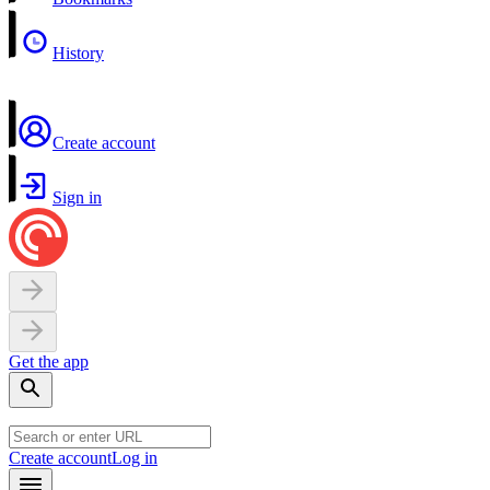
History
Create account
Sign in
Get the app
Create account
Log in