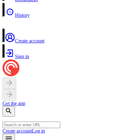
History
Create account
Sign in
Get the app
Create account
Log in