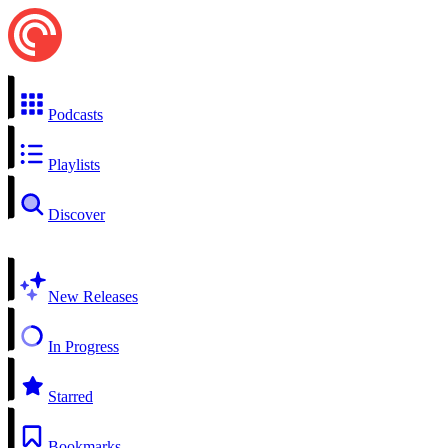
Podcasts
Playlists
Discover
New Releases
In Progress
Starred
Bookmarks