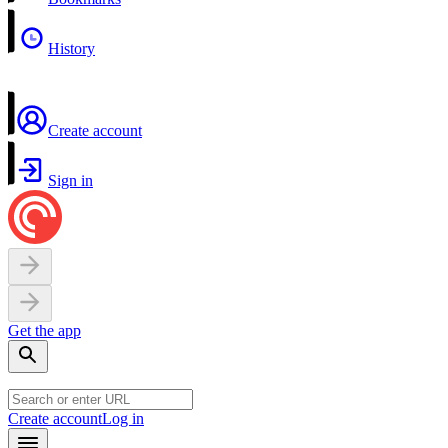
History
Create account
Sign in
Get the app
Create account
Log in