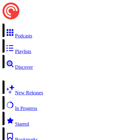
Podcasts
Playlists
Discover
New Releases
In Progress
Starred
Bookmarks