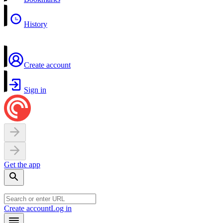
History
Create account
Sign in
Get the app
Create account
Log in