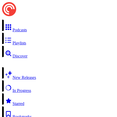
Podcasts
Playlists
Discover
New Releases
In Progress
Starred
Bookmarks