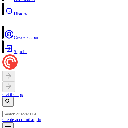
History
Create account
Sign in
Get the app
Create account
Log in