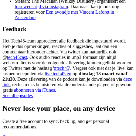
Stefaan: The Macallan (Whiksy Distillery) organiseert een
foto wedstrijd via Instagram
. Daarnaast kan je ook nog
registreren voor
Een avondje met Vincent Laforet in
Ansterdam
Feedback
Het Tech45-team apprecieert alle feedback die ingestuurd wordt.
Heb je dus opmerkingen, reacties of suggesties, laat dan een
commentaar hieronder achter. Via twitter kan natuurlijk ook
@
tech45cast
. Ook audio-reacties in .mp3-formaat zijn altijd
welkom. Items voor de volgende aflevering kunnen gelinkt worden
op Twitter met de hashtag '
#tech45
'. Vergeet ook niet dat je 'live' kan
komen meepraten via
live.tech45.eu
op
dinsdag 13 maart vanaf
21u30
. Deze aflevering van de podcast kan je downloaden via
deze
link
, rechtstreeks beluisteren via de onderstaande player, of gewoon
gratis
abonneren via iTunes
.
See all episodes
Never lose your place, on any device
Create a free account to sync, back up, and get personal
recommendations.