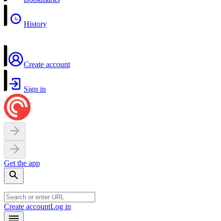
History
Create account
Sign in
Get the app
Create account
Log in