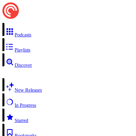
Podcasts
Playlists
Discover
New Releases
In Progress
Starred
Bookmarks