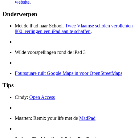
website
.
Onderwerpen
Met de iPad naar School.
Twee Vlaamse scholen verplichten
800 leerlingen een iPad aan te schaffen
.
Wilde voorspellingen rond de iPad 3
Foursquare ruilt Google Maps in voor OpenStreetMaps
Tips
Cindy:
Open Access
Maarten: Remix your life met de
MadPad