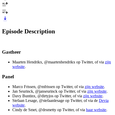
Episode Description
Gastheer
Maarten Hendrikx, @maartenhendrikx op Twitter, of via
zijn
website
.
Panel
Marco Frissen, @mfrissen op Twitter, of via
zijn website
.
Jan Seurinck, @janseurinck op Twitter, of via
zijn website
.
Davy Buntinx, @dirtyjos op Twitter, of via
zijn website
.
Stefaan Lesage, @stefaanlesage op Twitter, of via de
Devia
website
.
Cindy de Smet, @drsmetty op Twitter, of via
haar website
.