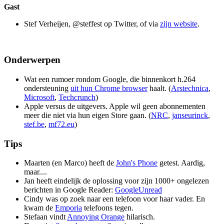
Gast
Stef Verheijen, @steffest op Twitter, of via
zijn website
.
Onderwerpen
Wat een rumoer rondom Google, die binnenkort h.264
ondersteuning
uit hun Chrome browser
haalt. (
Arstechnica
,
Microsoft
,
Techcrunch
)
Apple versus de uitgevers. Apple wil geen abonnementen
meer die niet via hun eigen Store gaan. (
NRC
,
janseurinck
,
stef.be
,
mf72.eu
)
Tips
Maarten (en Marco) heeft de
John's Phone
getest. Aardig,
maar....
Jan heeft eindelijk de oplossing voor zijn 1000+ ongelezen
berichten in Google Reader:
GoogleUnread
Cindy was op zoek naar een telefoon voor haar vader. En
kwam de
Emporia
telefoons tegen.
Stefaan vindt
Annoying Orange
hilarisch.