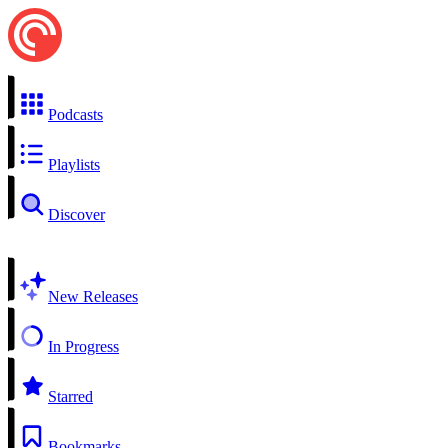
Podcasts
Playlists
Discover
New Releases
In Progress
Starred
Bookmarks