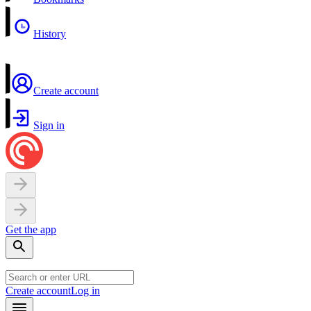
History
Create account
Sign in
Get the app
Create account
Log in