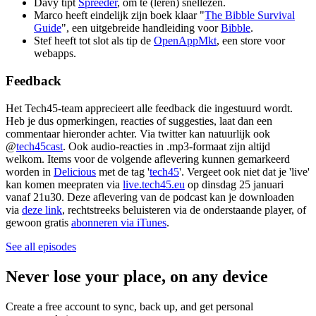
Davy tipt
Spreeder
, om te (leren) snellezen.
Marco heeft eindelijk zijn boek klaar "
The Bibble Survival
Guide
", een uitgebreide handleiding voor
Bibble
.
Stef heeft tot slot als tip de
OpenAppMkt
, een store voor
webapps.
Feedback
Het Tech45-team apprecieert alle feedback die ingestuurd wordt.
Heb je dus opmerkingen, reacties of suggesties, laat dan een
commentaar hieronder achter. Via twitter kan natuurlijk ook
@
tech45cast
. Ook audio-reacties in .mp3-formaat zijn altijd
welkom. Items voor de volgende aflevering kunnen gemarkeerd
worden in
Delicious
met de tag '
tech45
'. Vergeet ook niet dat je 'live'
kan komen meepraten via
live.tech45.eu
op dinsdag 25 januari
vanaf 21u30. Deze aflevering van de podcast kan je downloaden
via
deze link
, rechtstreeks beluisteren via de onderstaande player, of
gewoon gratis
abonneren via iTunes
.
See all episodes
Never lose your place, on any device
Create a free account to sync, back up, and get personal