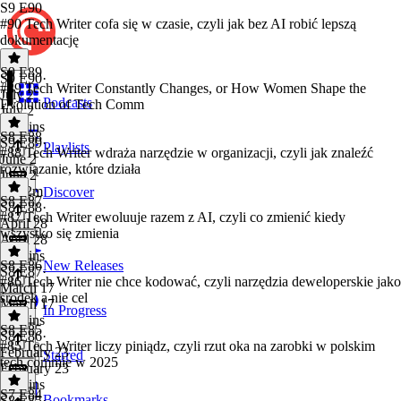
S9 E90
#90 Tech Writer cofa się w czasie, czyli jak bez AI robić lepszą
dokumentację
S9 E89
S9 E90
·
#89 Tech Writer Constantly Changes, or How Women Shape the
July 2
Podcasts
Evolution of Tech Comm
July 2
37 mins
S8 E88
S9 E89
·
Playlists
#88 Tech Writer wdraża narzędzie w organizacji, czyli jak znaleźć
June 2
rozwiązanie, które działa
June 2
1h 12m
Discover
S8 E87
S8 E88
·
#87 Tech Writer ewoluuje razem z AI, czyli co zmienić kiedy
April 28
wszystko się zmienia
April 28
49 mins
S8 E86
New Releases
S8 E87
·
#86 Tech Writer nie chce kodować, czyli narzędzia deweloperskie jako
March 17
środek a nie cel
March 17
In Progress
47 mins
S8 E85
S8 E86
·
#85 Tech Writer liczy piniądz, czyli rzut oka na zarobki w polskim
February 23
Starred
tech commie w 2025
February 23
45 mins
S7 E84
Bookmarks
S8 E85
·