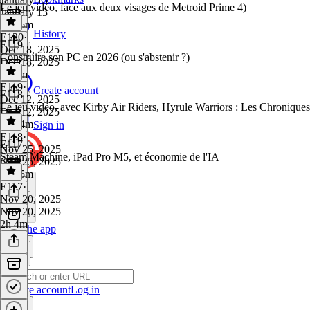
Le jeu vidéo, face aux deux visages de Metroid Prime 4)
January 13
1h 56m
History
E120
·
E119
Dec 18, 2025
Construire son PC en 2026 (ou s'abstenir ?)
Dec 18, 2025
1h 9m
E119
·
Create account
E118
Dec 12, 2025
Le jeu vidéo, avec Kirby Air Riders, Hyrule Warriors : Les Chroniqu
Dec 12, 2025
1h 24m
Sign in
E118
·
E117
Nov 25, 2025
Steam Machine, iPad Pro M5, et économie de l'IA
Nov 25, 2025
1h 45m
E117
·
Nov 20, 2025
Nov 20, 2025
2h 4m
Get the app
Create account
Log in